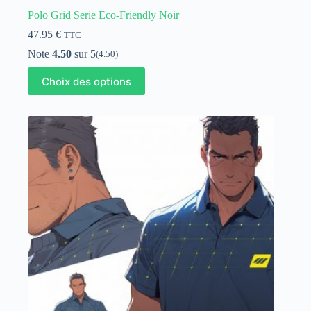
Polo Grid Serie Eco-Friendly Noir
47.95
€
TTC
Note
4.50
sur 5
(4.50)
Ce
Choix des options
produit
a
plusieurs
variations.
Les
options
peuvent
être
choisies
sur
la
page
du
produit