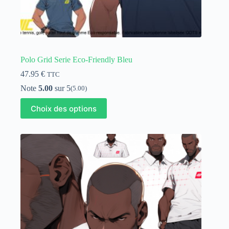
Polo Grid Serie Eco-Friendly Bleu
47.95
€
TTC
Note
5.00
sur 5
(5.00)
Ce
Choix des options
produit
a
plusieurs
variations.
Les
options
peuvent
être
choisies
sur
la
page
du