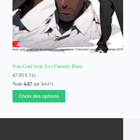
produit
Polo Grid Serie Eco-Friendly Blanc
47.95
€
TTC
Note
4.67
sur 5
(4.67)
Ce
Choix des options
produit
a
plusieurs
variations.
Les
options
peuvent
être