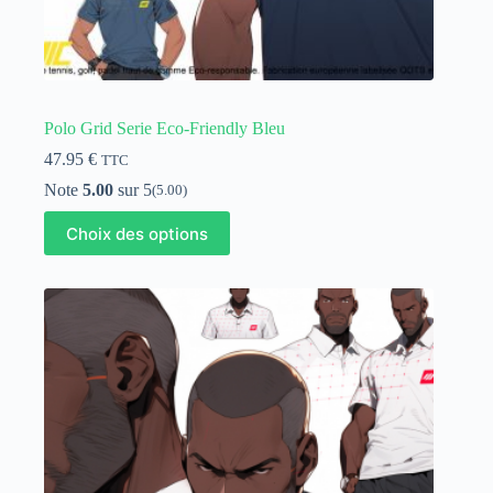
Polo Grid Serie Eco-Friendly Bleu
47.95
€
TTC
Note
5.00
sur 5
(5.00)
Ce
Choix des options
produit
a
plusieurs
variations.
Les
options
peuvent
être
choisies
sur
la
page
du