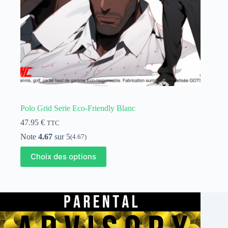
produit
Polo Grid Serie Eco-Friendly Blanc
47.95
€
TTC
Note
4.67
sur 5
(4.67)
Ce
Choix des options
produit
a
plusieurs
variations.
Les
options
peuvent
être