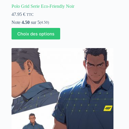
Polo Grid Serie Eco-Friendly Noir
47.95
€
TTC
Note
4.50
sur 5
(4.50)
Ce
Choix des options
produit
a
plusieurs
variations.
Les
options
peuvent
être
choisies
sur
la
page
du
produit