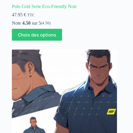
Polo Grid Serie Eco-Friendly Noir
47.95
€
TTC
Note
4.50
sur 5
(4.50)
Ce
Choix des options
produit
a
plusieurs
variations.
Les
options
peuvent
être
choisies
sur
la
page
du
produit