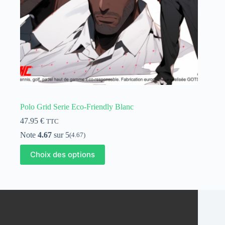
produit
Polo Grid Serie Eco-Friendly Blanc
47.95
€
TTC
Note
4.67
sur 5
(4.67)
Ce
Choix des options
produit
a
plusieurs
variations.
Les
options
peuvent
être