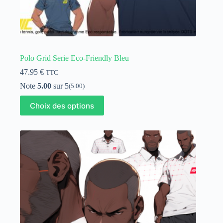
Polo Grid Serie Eco-Friendly Bleu
47.95
€
TTC
Note
5.00
sur 5
(5.00)
Ce
Choix des options
produit
a
plusieurs
variations.
Les
options
peuvent
être
choisies
sur
la
page
du