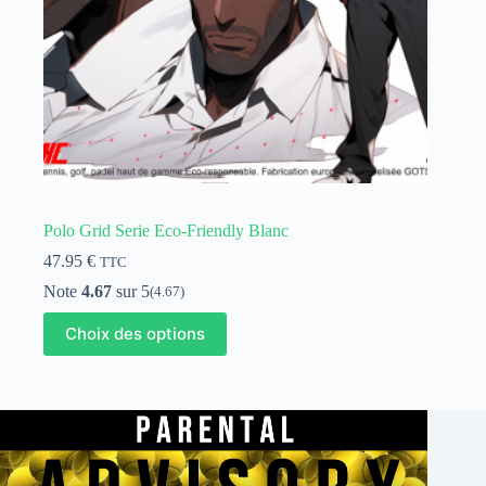
produit
Polo Grid Serie Eco-Friendly Blanc
47.95
€
TTC
Note
4.67
sur 5
(4.67)
Ce
Choix des options
produit
a
plusieurs
variations.
Les
options
peuvent
être