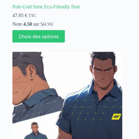
Polo Grid Serie Eco-Friendly Noir
47.95
€
TTC
Note
4.50
sur 5
(4.50)
Ce
Choix des options
produit
a
plusieurs
variations.
Les
options
peuvent
être
choisies
sur
la
page
du
produit