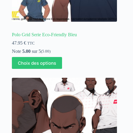
Polo Grid Serie Eco-Friendly Bleu
47.95
€
TTC
Note
5.00
sur 5
(5.00)
Ce
Choix des options
produit
a
plusieurs
variations.
Les
options
peuvent
être
choisies
sur
la
page
du