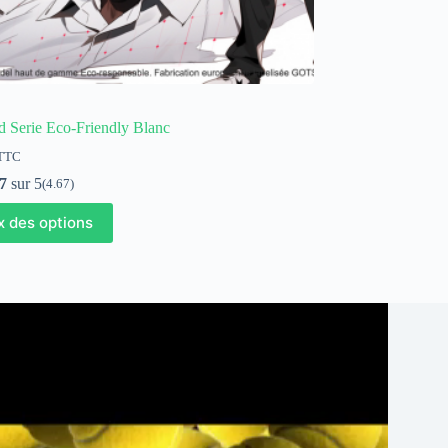
d Serie Eco-Friendly Blanc
TTC
7
sur 5
(4.67)
x des options
s.