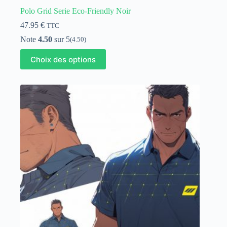
Polo Grid Serie Eco-Friendly Noir
47.95
€
TTC
Note
4.50
sur 5
(4.50)
Ce
Choix des options
produit
a
plusieurs
variations.
Les
options
peuvent
être
choisies
sur
la
page
du
produit