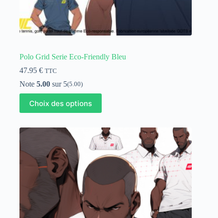
Polo Grid Serie Eco-Friendly Bleu
47.95
€
TTC
Note
5.00
sur 5
(5.00)
Ce
Choix des options
produit
a
plusieurs
variations.
Les
options
peuvent
être
choisies
sur
la
page
du