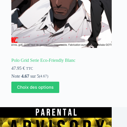
produit
Polo Grid Serie Eco-Friendly Blanc
47.95
€
TTC
Note
4.67
sur 5
(4.67)
Ce
Choix des options
produit
a
plusieurs
variations.
Les
options
peuvent
être